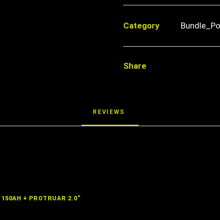
XL
150Ah
Category
Bundle_Po
+
Protruar
2.0
Menge
Share
REVIEWS 
 150AH + PROTRUAR 2.0”