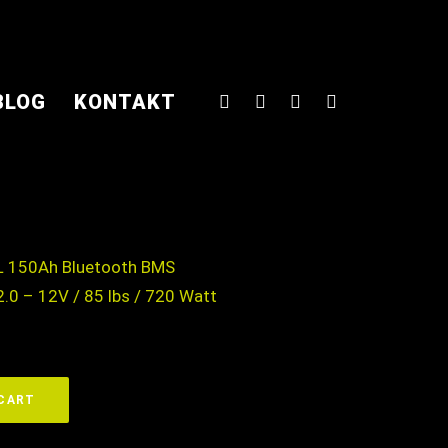
BLOG
KONTAKT
rrent
. 19% MwSt.
eis
en
:
700,00€.
XL 150Ah Bluetooth BMS
.0 – 12V / 85 lbs / 720 Watt
 CART