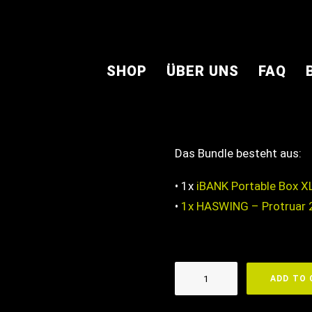
1.748,00
€
SHOP
ÜBER UNS
FAQ
Original
Cu
1.700,00
€
inkl
Preis
Pr
inkl. MwSt.
zzgl.
Versandkost
was:
is
Das Bundle besteht aus:
1.748,00€.
1.
• 1x
iBANK Portable Box 
•
1x HASWING – Protruar 2
iBANK
ADD TO
Portable
Box