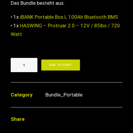
Das Bundle besteht aus:
1.399,00€.
1.350,00€.
• 1x
iBANK Portable Box L 100Ah Bluetooth BMS
Search
• 1x
HASWING – Protruar 2.0 – 12V / 85lbs / 720
Cart
Watt
iBANK
ADD TO CART
Portable
Box
L
100Ah
Category
Bundle_Portable
+
Protruar
2.0
Menge
Share