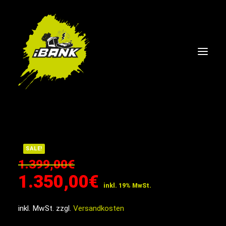
SHOP
ÜBER UNS
SALE!
1.399,00
€
FAQ
Original
Current
1.350,00
€
BLOG
inkl. 19% MwSt.
Preis
Preis
KONTAKT
inkl. MwSt.
zzgl.
Versandkosten
was:
is: