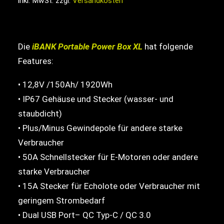
inkl. MwSt.
zzgl.
Versandkosten
was:
is:
Search
1.149,00€.
1.100,00€.
Die
iBANK Portable Power Box XL
hat folgende
Cart
Features:
• 12,8V /150Ah/ 1920Wh
• IP67 Gehäuse und Stecker (wasser- und
staubdicht)
• Plus/Minus Gewindepole für andere starke
Verbraucher
• 50A Schnellstecker für E-Motoren oder andere
starke Verbraucher
• 15A Stecker für Echolote oder Verbraucher mit
geringem Strombedarf
• Dual USB Port– QC Typ-C / QC 3.0