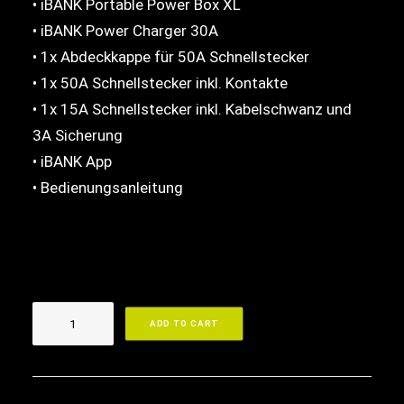
• iBANK Portable Power Box XL
• iBANK Power Charger 30A
• 1x Abdeckkappe für 50A Schnellstecker
• 1x 50A Schnellstecker inkl. Kontakte
• 1x 15A Schnellstecker inkl. Kabelschwanz und
3A Sicherung
• iBANK App
• Bedienungsanleitung
iBANK
ADD TO CART
LiFePO4
Portable
Power
Box