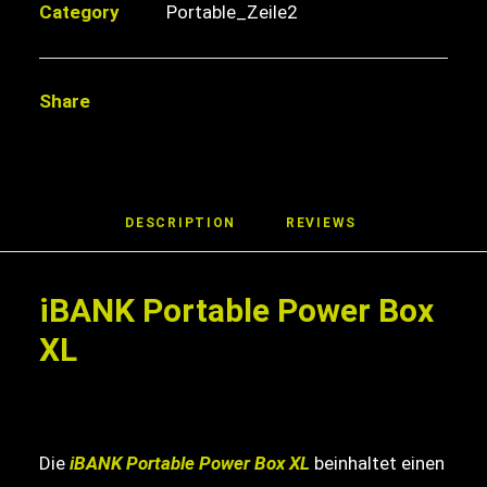
Category
Portable_Zeile2
XL
12,8V
150Ah
BT
Share
BMS
Menge
DESCRIPTION
REVIEWS 
iBANK Portable Power Box
XL
Die
iBANK Portable Power Box XL
beinhaltet einen