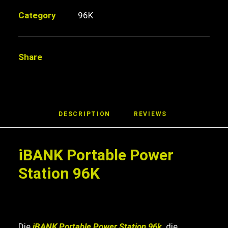
96K
Category
96K
Menge
Share
DESCRIPTION
REVIEWS 
iBANK Portable Power
Station 96K
Die
iBANK Portable Power Station 96k,
die