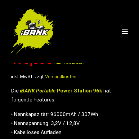
SALE!
200,00
€
Original
Current
170,00
€
inkl. 19% MwSt.
Preis
Preis
inkl. MwSt.
zzgl.
Versandkosten
SHOP
was:
is:
Die
iBANK Portable
Power Station 96k
hat
ÜBER UNS
200,00€.
170,00€.
folgende Features:
FAQ
BLOG
• Nennkapazität: 96000mAh / 307Wh
• Nennspannung: 3,2V / 12,8V
KONTAKT
• Kabelloses Aufladen