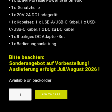
• 1x iBANK Portable Power Station 96K
• 1x Schutzhülle
• 1x 20V 2A DC Ladegerät
• 1x Kabelset: 1 x USB-A/USB-C Kabel, 1 x USB-
C/USB-C Kabel, 1 x DC zu DC Kabel
• 1x 8 teiliges DC Adapter-Set
• 1x Bedienungsanleitung
Bitte beachten:
Sonderangebot auf Vorbestellung!
Auslieferung erfolgt Juli/August 2026 !
Available on backorder
iBANK
ADD TO CART
Portable
Power
Station